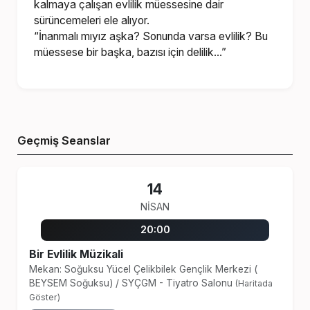
kalmaya çalışan evlilik müessesine dair
sürüncemeleri ele alıyor.
“İnanmalı mıyız aşka? Sonunda varsa evlilik? Bu
müessese bir başka, bazısı için delilik…”
Geçmiş Seanslar
14
NISAN
20:00
Bir Evlilik Müzikali
Mekan: Soğuksu Yücel Çelikbilek Gençlik Merkezi (
BEYSEM Soğuksu)
/
SYÇGM - Tiyatro Salonu
(Haritada
Göster)