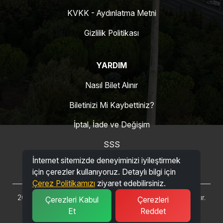
KVKK - Aydınlatma Metni
Gizlilik Politikası
YARDIM
Nasıl Bilet Alınır
Biletinizi Mi Kaybettiniz?
İptal, İade ve Değişim
SSS
İnternet sitemizde deneyiminizi iyileştirmek
için çerezler kullanıyoruz. Detaylı bilgi için
Çerez Politikamızı
ziyaret edebilirsiniz.
2026 © Beykoz Belediyesi Belediyesi. Tüm hakları saklıdır.
Çerezleri Kabul
Çerezleri
Et
Reddet
Powered by
BetaBt