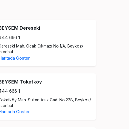
BEYSEM Dereseki
444 666 1
Dereseki Mah. Ocak Çıkmazı No:1/A, Beykoz/
İstanbul
Haritada Göster
BEYSEM Tokatköy
444 666 1
Tokatköy Mah. Sultan Aziz Cad. No:228, Beykoz/
İstanbul
Haritada Göster