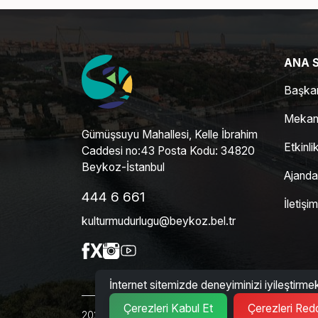
ANA 
Başka
Mekan
Gümüşsuyu Mahallesi, Kelle İbrahim
Etkinli
Caddesi no:43 Posta Kodu: 34820
Beykoz-İstanbul
Ajanda
444 6 661
İletişim
kulturmudurlugu@beykoz.bel.tr
İnternet sitemizde deneyiminizi iyileştirmek
Çerezleri Kabul Et
Çerezleri Red
2026 © Beykoz Belediyesi Belediyesi. Tüm hakları sa