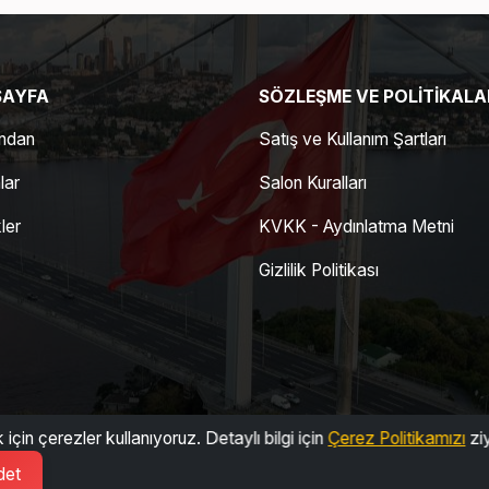
SAYFA
SÖZLEŞME VE POLITIKALA
ndan
Satış ve Kullanım Şartları
lar
Salon Kuralları
kler
KVKK - Aydınlatma Metni
Gizlilik Politikası
 için çerezler kullanıyoruz. Detaylı bilgi için
Çerez Politikamızı
ziy
det
klıdır.