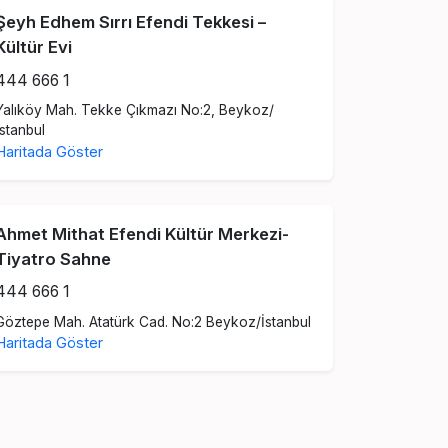
Şeyh Edhem Sırrı Efendi Tekkesi –
Kültür Evi
444 666 1
Yalıköy Mah. Tekke Çıkmazı No:2, Beykoz/
İstanbul
Haritada Göster
Ahmet Mithat Efendi Kültür Merkezi-
Tiyatro Sahne
444 666 1
Göztepe Mah. Atatürk Cad. No:2 Beykoz/İstanbul
Haritada Göster